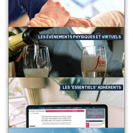
Un jeu concours qui rayonne et fait briller nos jolies
villesC'est à la suite du deuxième confinement que
nous avons eu l'idée et surtout l'envie de faire
rayonner nos belles villes au travers d'un...
LES ÉVÉNEMENTS PHYSIQUES ET VIRTUELS
Les pochettes de chèques cadeaux
Lorsque l'on se voit offrir un cadeau, on apprécie de
le recevoir dans un bel emballage.Pour les chèques
cadeaux c'est la même chose, un emballage soigné
donnera toujours une bonne impression à c...
LES "ESSENTIELS" ADHÉRENTS
Les prestataires labellisés
A la carte : des tarifs négociés et du sur
mesure.Depuis de nombreuses années, nous mettons
à votre disposition les propositions de prestataires
que nous avons labellisé pour la qualité de leur ...