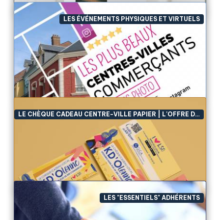
adhérent, ensemble.
LES ÉVÉNEMENTS PHYSIQUES ET VIRTUELS
Le chèque cadeau centre-ville
Le dispositif leader dans les centres-villesLes
Vitrines de France et le chèque cadeau centre-ville
ce sont plus de 15 ans d’histoire, des milliers
(certainement millions) de chèques imprimés ave...
LE CHÈQUE CADEAU CENTRE-VILLE PAPIER | L'OFFRE DIGITALE TOUT-EN-UN
LES COUPS DE PROJECTEUR
Les coups de projecteur se veulent inspirants
!Chaque semaine retrouver des idées, des
animations, des solutions mises en avant dans notre
rubrique dédiée.Encore un avantage à faire partie du
rés...
LES "ESSENTIELS" ADHÉRENTS
Les plus beaux centres-villes
commerçants