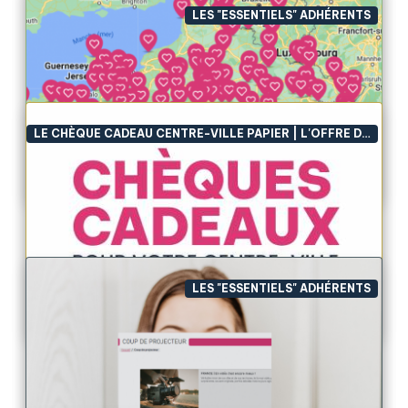
LES "ESSENTIELS" ADHÉRENTS
Grand Rendez-Vous National
Des idées et du spectacle !Les Grands Rendez-Vous
LE CHÈQUE CADEAU CENTRE-VILLE PAPIER | L'OFFRE DIGITALE TOUT-EN-UN
Nationaux de la Fédération Nationale des Centres-
Villes sont des spectacles de partage où se mêlent
les témoignages, les bonnes idées et des mi...
Grand-Angle sur les villes
Grand-Angle sur les villes®revient sur l'événement
LES "ESSENTIELS" ADHÉRENTS
national "Les plus beaux centres-villes
commerçants" !
La mise en réseau des adhérents
Un réseau se construit avec les forces de chaque