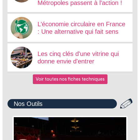
Métropoles passent à l’action !
L’économie circulaire en France
: Une alternative qui fait sens
Les cinq clés d'une vitrine qui
donne envie d'entrer
Voir toutes nos fiches techniques
Nos Outils