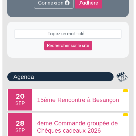
Connexion
J'adhère
Rechercher sur le site
Agenda
20
15ème Rencontre à Besançon
SEP
28
4eme Commande groupée de
SEP
Chèques cadeaux 2026