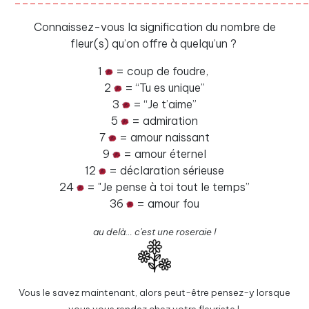
Connaissez-vous la signification du nombre de
fleur(s) qu’on offre à quelqu’un ?
1
= coup de foudre,
2
= “Tu es unique”
3
= “Je t’aime”
5
= admiration
7
= amour naissant
9
= amour éternel
12
= déclaration sérieuse
24
= "Je pense à toi tout le temps”
36
= amour fou
au delà… c'est une roseraie !
Vous le savez maintenant, alors peut-être pensez-y lorsque