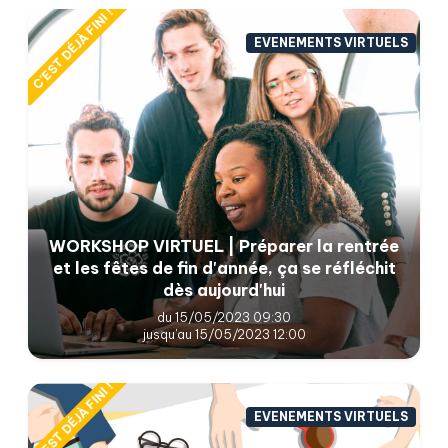
C'EST DÉJÀ FINI !
EVENEMENTS VIRTUELS
WORKSHOP VIRTUEL | Préparer la rentrée
et les fêtes de fin d'année, ça se réfléchit
dès aujourd'hui
du 15/05/2023 09:30
jusqu'au 15/05/2023 12:00
C'EST DÉJÀ FINI !
EVENEMENTS VIRTUELS