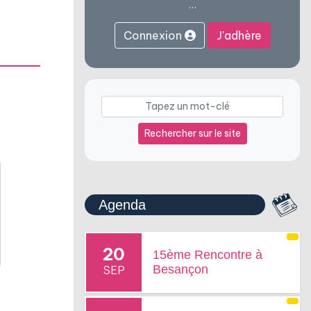
…
Connexion
J'adhère
Rechercher sur le site
Agenda
20
15ème Rencontre à
Besançon
SEP