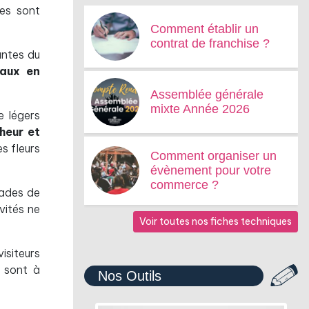
tes sont
Comment établir un
contrat de franchise ?
antes du
aux en
Assemblée générale
mixte Année 2026
e légers
heur et
s fleurs
Comment organiser un
évènement pour votre
commerce ?
lades de
ivités ne
Voir toutes nos fiches techniques
isiteurs
s sont à
Nos Outils