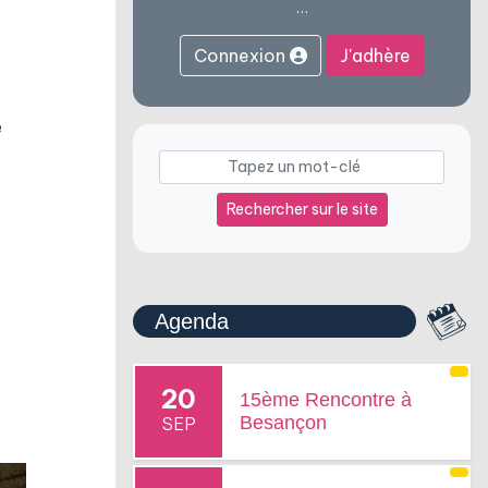
…
Connexion
J'adhère
e
Rechercher sur le site
Agenda
20
15ème Rencontre à
Besançon
SEP