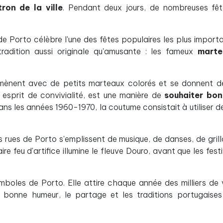
ron de la ville
. Pendant deux jours, de nombreuses fê
e de Porto célèbre l'une des fêtes populaires les plus import
tradition aussi originale qu'amusante : les fameux
marte
romènent avec de petits marteaux colorés et se donnent d
 esprit de convivialité, est une manière de
souhaiter bon
ns les années 1960-1970, la coutume consistait à utiliser de
es rues de Porto s'emplissent de musique, de danses, de gril
re feu d'artifice illumine le fleuve Douro, avant que les fest
mboles de Porto. Elle attire chaque année des milliers de v
 bonne humeur, le partage et les traditions portugaise