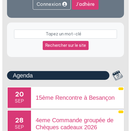
Connexion
J'adhère
Rechercher sur le site
Agenda
20
15ème Rencontre à Besançon
SEP
28
4eme Commande groupée de
SEP
Chèques cadeaux 2026