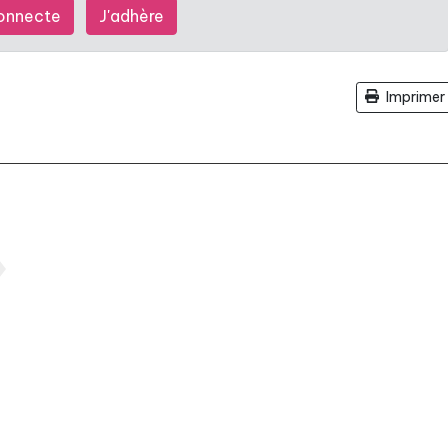
onnecte
J'adhère
Imprimer 