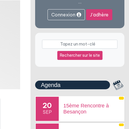
…
Connexion
J'adhère
e
Rechercher sur le site
Agenda
20
15ème Rencontre à
Besançon
SEP