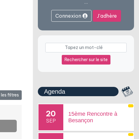
…
Connexion
J'adhère
Rechercher sur le site
Agenda
les filtres
20
15ème Rencontre à
Besançon
SEP