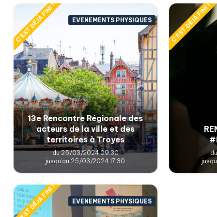
C'EST DÉJÀ FINI !
C'EST DÉJÀ FINI !
EVENEMENTS PHYSIQUES
13e Rencontre Régionale des
acteurs de la ville et des
REM
territoires à Troyes
#
du 25/03/2024 09:30
du
jusqu'au 25/03/2024 17:30
jusq
C'EST DÉJÀ FINI !
EVENEMENTS PHYSIQUES