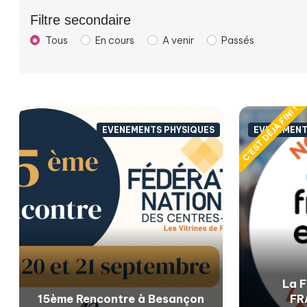
Filtre secondaire
Tous
En cours
A venir
Passés
C'EST DÉJÀ FINI !
EVENEMENTS PHYSIQUES
EVENEMENTS
La F
15ème Rencontre à Besançon
FR