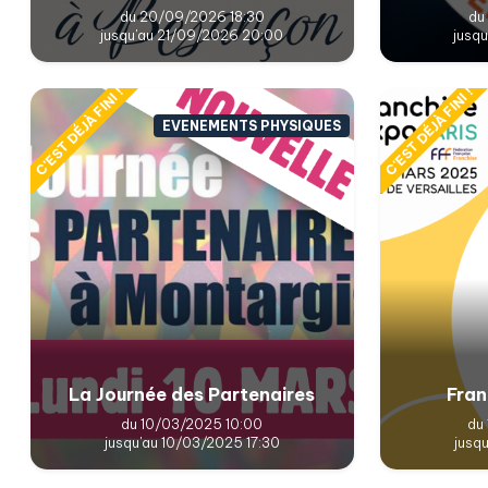
du 20/09/2026 18:30
du
jusqu'au 21/09/2026 20:00
jusq
C'EST DÉJÀ FINI !
C'EST DÉJÀ FINI !
EVENEMENTS PHYSIQUES
La Journée des Partenaires
Fran
du 10/03/2025 10:00
du
jusqu'au 10/03/2025 17:30
jusq