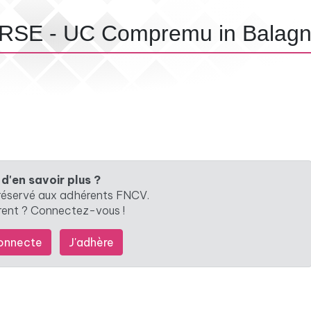
RSE - UC Compremu in Balag
 d'en savoir plus ?
 réservé aux adhérents FNCV.
rent ? Connectez-vous !
onnecte
J'adhère