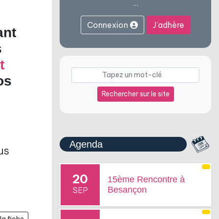
…
Connexion
J'adhère
ant
s
t
os
Rechercher sur le site
Agenda
us
20
15ème Rencontre à
Besançon
SEP
la fiche